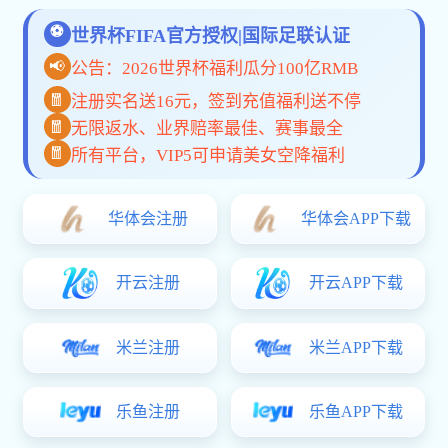
2. 用户不得以虚假信息注册账户，不得冒用他人身份注册或使用
账户。
3. 用户对其账户的所有活动和操作承担全部法律责任，包括但不
限于信息发布、数据浏览、评论等。
三、服务内容
本平台主要提供6686体育首页相关的数据服务、赛事预告、资
讯分发、用户互动等功能，具体服务内容将根据运营安排进行调
整。
四、用户行为规范
用户承诺不利用本平台从事以下行为：
发布、传播违法或侵权信息
实施恶意攻击、干扰平台系统安全