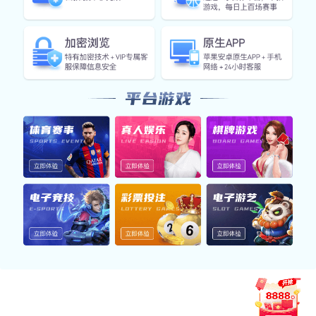
功能模块更新 · 分类查看版本
演进
我们从功能角度归纳最近多个版本的主要更新内容，便于你
快速了解优化方向。
账户系统
v6.3.0：
支持多端登录状态统一，收藏、等级、浏览数据
实时同步。