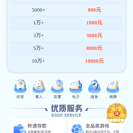
七、免责声明
本平台所提供的数据及内容仅为参考之用，所有信息按“现状”提
供。因使用服务导致的直接或间接损失，平台不承担任何责任。
八、协议修改
本平台保留随时修改本协议条款的权利。修改内容将在平台公示
并即时生效，用户继续使用服务即代表接受修改内容。
九、法律适用与争议解决
本协议适用中华人民共和国法律。如有争议，双方应协商解决，
协商不成的，应提交至平台所在地人民法院处理。
十、联系方式
如您对本协议内容有疑问或建议，可通过邮箱与我们联系：
Email：support@wen818.com